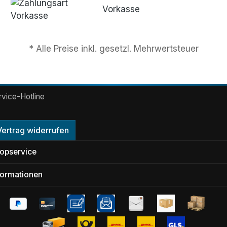
Vorkasse
* Alle Preise inkl. gesetzl. Mehrwertsteuer
rvice-Hotline
Vertrag widerrufen
opservice
formationen