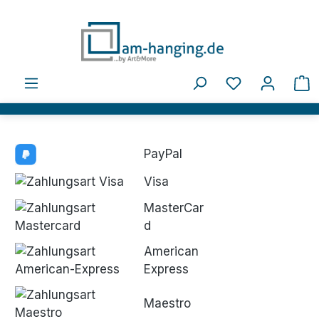
Zum Hauptinhalt springen
Du hast 0 Pro
W
PayPal
Visa
MasterCar
d
American
Express
Maestro