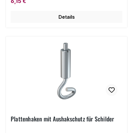
Regulärer Preis:
6,15 €
Details
Plattenhaken mit Aushakschutz für Schilder