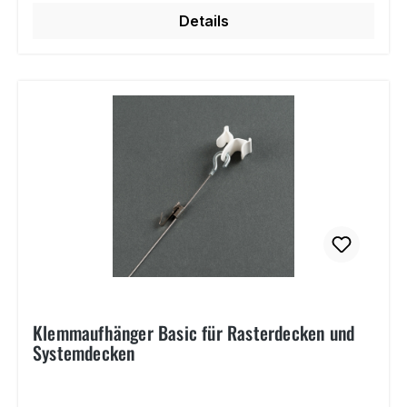
Beschreibung: Klemmaufhänger Plus für
Details
Rasterdecken und Systemdecken Der
Klemmaufhänger Plus für Rasterdecken und
Systemdecken ist die perfekte Lösung, um
Poster, Plakate, Werbetafeln, etc. in Räumen mit
abgehängten Decken anzubringen.Besonders
geeignet für Supermärkte und Großraumbüros.
Hierbei wird einfach der Deckenaufhänger auf
die Aluminiumschiene an der Decke eingeklippt.
Klemmaufhänger Basic für Rasterdecken und
Systemdecken