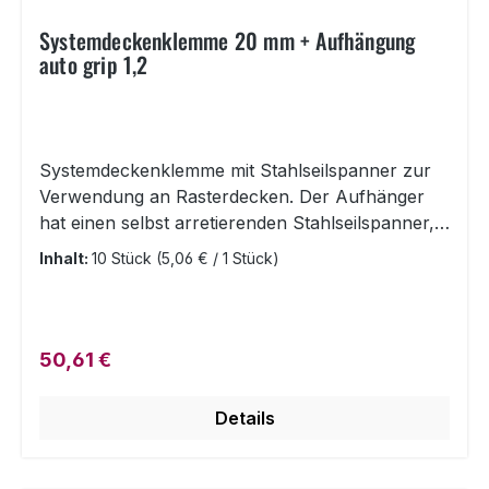
Systemdeckenklemme 20 mm + Aufhängung
auto grip 1,2
Systemdeckenklemme mit Stahlseilspanner zur
Verwendung an Rasterdecken. Der Aufhänger
hat einen selbst arretierenden Stahlseilspanner,
in den Sie schnell und sicher ein 1,2 mm Stahlseil
Inhalt:
10 Stück
(5,06 € / 1 Stück)
anbringen können, um z.B. Plakate und
Beschilderungen daran zu befestigen. Die
Systemdeckenklemme wird einfach an der
Strebe einer Rasterdecke befestigt und bietet
Regulärer Preis:
50,61 €
durch den Stahlseilspanner einen einfachen,
schnellen und sicheren Halt für Displays oder
Details
Werbeplakate. Der Aufhänger kann mit einem 1,2
mm Stahlseil aller Längen verwendet werden.