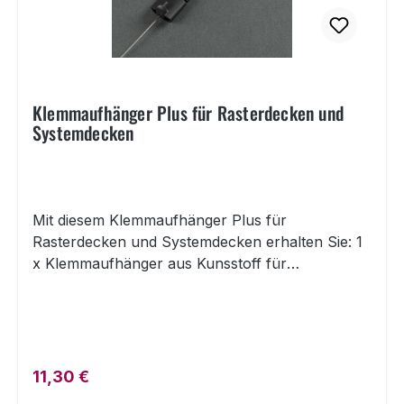
und sicher magnetisch an die Strebe einer
Systemdecke angebracht werden.
Klemmaufhänger Plus für Rasterdecken und
Systemdecken
Mit diesem Klemmaufhänger Plus für
Rasterdecken und Systemdecken erhalten Sie: 1
x Klemmaufhänger aus Kunsstoff für
Rasterdecken und Systemdecken 1 x Stahlseil mit
Haken von 2 Meter Länge und 1 mm
Durchmesser 1 x Bilderhaken, stufenlos
höhenverstellbar durch einfaches
Zusammendrücken. Das Aufhängesystem hat an
Regulärer Preis:
11,30 €
sich eine max. Tragkraft von 2 kg.