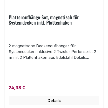
Plattenaufhänge-Set, magnetisch für
Systemdecken inkl. Plattenhaken
2 magnetische Deckenaufhänger für
Systemdecken inklusive 2 Twister Perlonseile, 2
m mit 2 Plattenhaken aus Edelstahl Details
Plattenaufhänge-Set, magnetisch für
Systemdecken inkl. Plattenhaken Das
magnetische Plattenaufhänge-Set für
Systemdecken eignet sich als schnelle und
einfache Lösung für das praktische Abhängen
Regulärer Preis:
24,38 €
von Plexiglas Spuckschutz. Es besteht aus zwei
magnetischen Deckenaufhänger, zwei
Details
Perlonseilen mit Twister 2 m lang und zwei