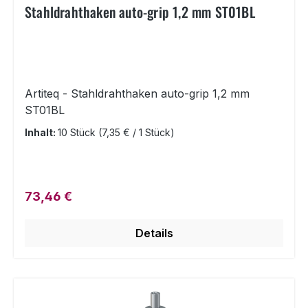
Stahldrahthaken auto-grip 1,2 mm ST01BL
Artiteq - Stahldrahthaken auto-grip 1,2 mm
ST01BL
Inhalt:
10 Stück
(7,35 € / 1 Stück)
Regulärer Preis:
73,46 €
Details