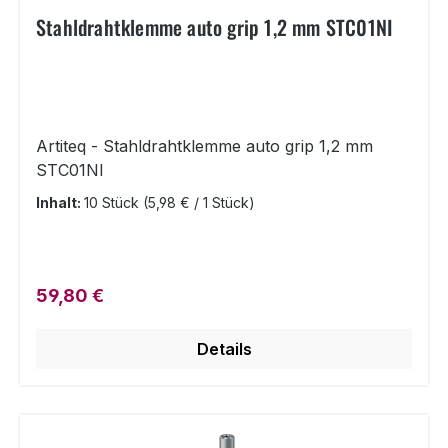
Stahldrahtklemme auto grip 1,2 mm STC01NI
Artiteq - Stahldrahtklemme auto grip 1,2 mm
STC01NI
Inhalt:
10 Stück
(5,98 € / 1 Stück)
Regulärer Preis:
59,80 €
Details