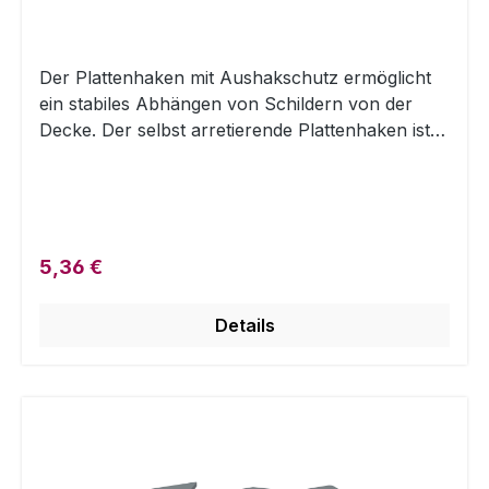
Der Plattenhaken mit Aushakschutz ermöglicht
ein stabiles Abhängen von Schildern von der
Decke. Der selbst arretierende Plattenhaken ist
nur in Kombination mit Stahlseilen mit einem
Durchmesser von 1,2 mm geeignet.Zum stabilen
Aufhängen von Schildern wird das Stahlseil von
oben in den Plattenhaken eingefädelt, arretiert
und das Schild sicher in den Haken eingehängt.
Regulärer Preis:
5,36 €
Details