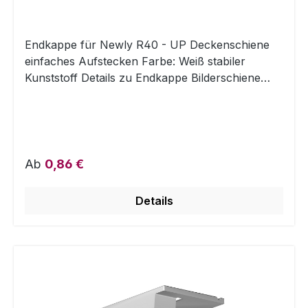
Endkappe für Newly R40 - UP Deckenschiene
einfaches Aufstecken Farbe: Weiß stabiler
Kunststoff Details zu Endkappe Bilderschiene
Newly R40 - UP Die Endkappe für die Newly
R40 - UP Bilderschiene zur Deckenmontage
ermöglicht einen optischen Abschluß der
montierten Deckenschiene. Gleichzeitig
verhindert sie das Herausrutschen von
Regulärer Preis:
Ab
0,86 €
Bilderseilen aus der Schiene. Die weiße
Endkappe lässt sich gleichermaßen von rechts
Details
oder links aufstecken.