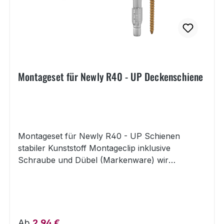
Schrauben, Dübel, Befestigungs-Clips) und
Endkappen geliefert.
Montageset für Newly R40 - UP Deckenschiene
Montageset für Newly R40 - UP Schienen
stabiler Kunststoff Montageclip inklusive
Schraube und Dübel (Markenware) wir
empfehlen die Verwendung von 6 Clips je 2 m
Deckenschiene Details zu Montageset für Newly
R40 - UP Deckenschiene Das Montageset mit
sicherem Kunststoff-Clip ist passend für die
Newly Deckenschiene R40 - UP. Die
Regulärer Preis:
Ab
2,94 €