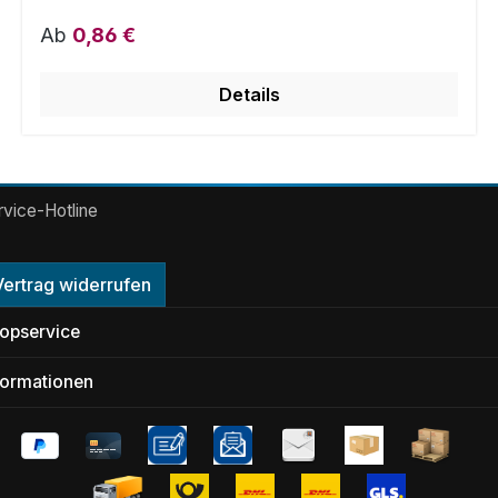
Regulärer Preis:
Ab
0,86 €
Details
rvice-Hotline
Vertrag widerrufen
opservice
formationen