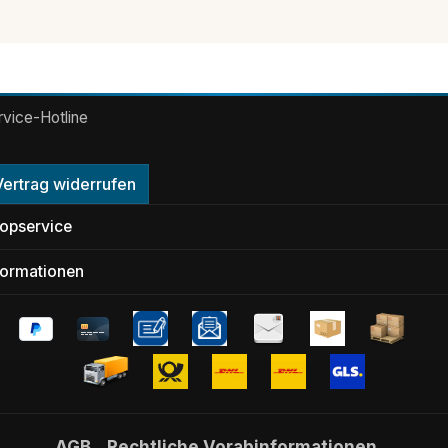
rvice-Hotline
Vertrag widerrufen
opservice
formationen
AGB
Rechtliche Vorabinformationen