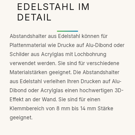
EDELSTAHL IM
Einzelteile, indem Sie den Schraubkopf
(Gewindeteil) aus dem Abstandshalter
DETAIL
(Distanz-Zylinder ) herausschrauben.
Schrauben Sie den Abstandshalter an die
Wand, indem Sie eine Schraube durch den
Abstandshalter aus Edelstahl können für
Abstandshalter sowie den Dübel in die
Plattenmaterial wie Drucke auf Alu-Dibond oder
Wand schrauben. Stecken sie den
Schilder aus Acrylglas mit Lochbohrung
Schraubkopf durch das dafür
verwendet werden. Sie sind für verschiedene
vorgesehene Loch in Ihrem Schild. Achten
Sie dabei darauf, zum Schutz Ihres
Materialstärken geeignet. Die Abstandshalter
Schildes die Acryllagerscheiben auf beiden
aus Edelstahl verleihen Ihren Drucken auf Alu-
Seiten unterzulegen. Die
Dibond oder Acrylglas einen hochwertigen 3D-
Acryllagerscheiben sollten sich jeweils vor
Effekt an der Wand. Sie sind für einen
und hinter Ihrem Schild befinden.
Schrauben Sie die Schraubköpfe mit
Klemmbereich von 8 mm bis 14 mm Stärke
Ihrem Schild wieder zurück in die
geeignet.
Abstandshalter – fertig!