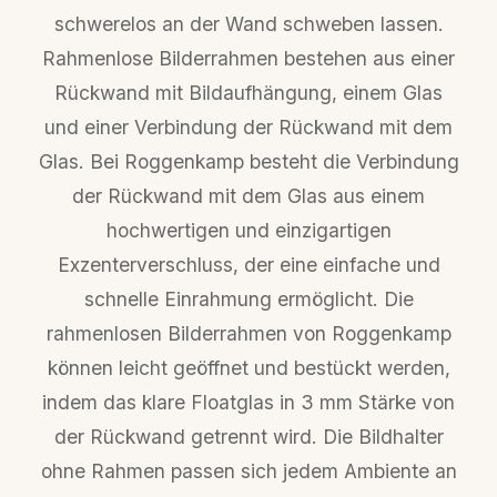
Rückwand Die Bildhalter sind in 32 DIN-
schwerelos an der Wand schweben lassen.
und Fotoformaten erhältlich. Auf Wunsch
Rahmenlose Bilderrahmen bestehen aus einer
auch als individueller rahmenloser
Rückwand mit Bildaufhängung, einem Glas
Bilderrahmen nach Maß erhältlich Auf der
Rückwand befinden sich aufgenietete
und einer Verbindung der Rückwand mit dem
Excenter mit Federstahlklammern, die
Glas. Bei Roggenkamp besteht die Verbindung
einfach und sicher bei Drehung die
der Rückwand mit dem Glas aus einem
Glasplatte zum Befüllen des rahmenlosen
Bilderrahmens freigeben Roggenkamp
hochwertigen und einzigartigen
arbeitet mit heimischen Lieferanten und
Exzenterverschluss, der eine einfache und
Materialien für Bilderrahmen „Made in
schnelle Einrahmung ermöglicht. Die
Germany“ Zwischen Bild und Rückwand
rahmenlosen Bilderrahmen von Roggenkamp
wird ein basischer, gepufferter 400g
Bilderkarton eingelegt, um Säurebestände
können leicht geöffnet und bestückt werden,
in der MDF Rückwand von Ihrem
indem das klare Floatglas in 3 mm Stärke von
Kunstwerk oder Ihrer Fotografie
der Rückwand getrennt wird. Die Bildhalter
abzuhalten Alle Roggenkamp Rahmen
werden in Wellpappe statt Kunststoff
ohne Rahmen passen sich jedem Ambiente an
versendet