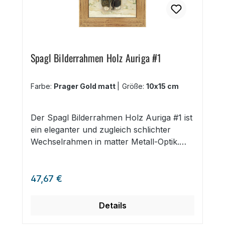
Spagl Bilderrahmen Holz Auriga #1
Farbe:
Prager Gold matt
|
Größe:
10x15 cm
Der Spagl Bilderrahmen Holz Auriga #1 ist
ein eleganter und zugleich schlichter
Wechselrahmen in matter Metall-Optik.
Der Bilderrahmen ist in Prager Gold matt,
Prager Silber matt und Silber mit Oxyd
Regulärer Preis:
erhältlich. Die elegante Grafikleiste ist in 25
47,67 €
Formaten von 10x15 cm bis DIN A1 oder
70x100 cm erhältlich, kann mit einem
Details
Passepartout bis 1,5 mm versehen werden