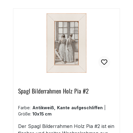
und ist ideal zur Einrahmung von Fotos,
Bildern und anderen Exponaten geeignet.
schlichter Wechselrahmen Prager Silber
oder Gold matt elegante Grafikleiste
Passepartout bis max. 1,5 mm Stärke 25
Formate bis 70x100 cm und DIN A1, DIN
A2, DIN A3, DIN A4
Spagl Bilderrahmen Holz Pia #2
Farbe:
Antikweiß, Kante aufgeschliffen
|
Größe:
10x15 cm
Der Spagl Bilderrahmen Holz Pia #2 ist ein