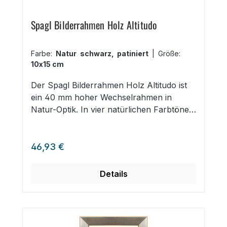
Spagl Bilderrahmen Holz Altitudo
Farbe:
Natur schwarz, patiniert
|
Größe:
10x15 cm
Der Spagl Bilderrahmen Holz Altitudo ist
ein 40 mm hoher Wechselrahmen in
Natur-Optik. In vier natürlichen Farbtönen
Schwarz patiniert, Weiß gekalkt,
Schokobraun und Reinweiß auf Rohholz
Regulärer Preis:
erhältlich. Objektrahmen mit 40 mm
46,93 €
hohem Holzprofil Natur-Optik Farbtöne
Weiß, Schwarz, Braun 25 Formate von
Details
10x15 cm bis 70x100 cm und DIN A1, DIN
A2, DIN A3, DIN A4 Spagl Qualität Made
in Germany Der sehr hohe und natürliche
Objektrahmen mit dezenter Farbgebung