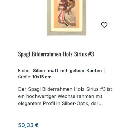
Spagl Bilderrahmen Holz Sirius #3
Farbe:
Silber matt mit gelben Kanten
|
Größe:
10x15 cm
Der Spagl Bilderrahmen Holz Sirius #3 ist
ein hochwertiger Wechselrahmen mit
elegantem Profil in Silber-Optik, der
farblich unterlegt ist. Holzprofil: Silber-
Optik In acht Farben unterlegt
Regulärer Preis:
Passepartout bis maximal 3 mm Stärke
50,33 €
einlegbar 25 Formate: 10x15 cm bis