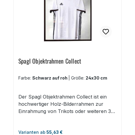
ausgestattet werden 25 Formate von 10x15
cm bis 70x100 cm und DIN A1, DIN A2,
DIN A3, DIN A4
Spagl Objektrahmen Collect
Farbe:
Schwarz auf roh
|
Größe:
24x30 cm
Der Spagl Objektrahmen Collect ist ein
hochwertiger Holz-Bilderrahmen zur
Einrahmung von Trikots oder weiteren 3D
Objekten. Er hat eine Einlegetiefe von ca. 4
cm und ist in den drei Farben Schwarz,
Varianten ab
55,63 €
Weiß gekalkt und Havannabraun