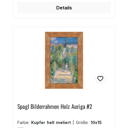
70x100 cm auch quadratische
Details
Bilderrahmen erhältlich Spagl Qualität aus
Deutschland Der elegante Rahmen eignet
sich für Portraits, Hochzeitsfotos,
Aquarelle und moderne Zeichnungen.
Spagl Bilderrahmen Holz Auriga #2
Farbe:
Kupfer hell meliert
|
Größe:
10x15