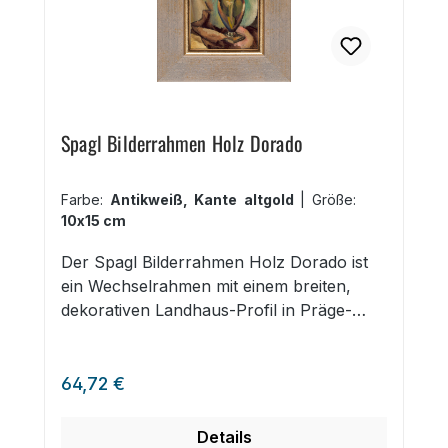
A2, DIN A3, DIN A4
Spagl Bilderrahmen Holz Dorado
Farbe:
Antikweiß, Kante altgold
|
Größe:
10x15 cm
Der Spagl Bilderrahmen Holz Dorado ist
ein Wechselrahmen mit einem breiten,
dekorativen Landhaus-Profil in Präge-
Optik. Der imposante Bilderrahmen mit
Goldkante ist in vier Farben und 25
Regulärer Preis:
Größen erhältlich. Er kann mit einem
64,72 €
Passepartout bis 3 mm ausgestattet
werden und eignet sich sehr gut zur
Details