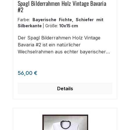
Spagl Bilderrahmen Holz Vintage Bavaria
#2
Farbe:
Bayerische Fichte, Schiefer mit
Silberkante
|
Größe:
10x15 cm
Der Spagl Bilderrahmen Holz Vintage
Bavaria #2 ist ein natürlicher
Wechselrahmen aus echter bayerischer
Fichte mit stilvoller Silberkante. Der
Rahmen im Landhaus-Stil ist in sieben
Regulärer Preis:
Farben und 25 unterschiedlichen Größen
56,00 €
von 10x15 cm bis 70x100 cm erhältlich.
Der 30 mm breite Holz Bilderrahmen mit
Details
silbernem Effekt ist ideal zur Einrahmung
von Fotografien und Malereien geeignet.
Wechselrahmen aus echter Fichte sieben
Farbtöne mit Silberkante rustikal, schlicht
Landhaus-Optik kann mit einem
Passepartout bis max. 3,0 mm Stärke