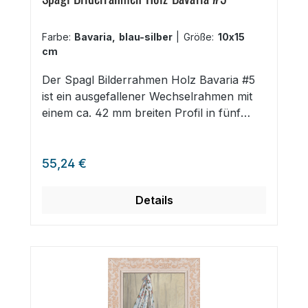
Farbe:
Bavaria, blau-silber
|
Größe:
10x15
cm
Der Spagl Bilderrahmen Holz Bavaria #5
ist ein ausgefallener Wechselrahmen mit
einem ca. 42 mm breiten Profil in fünf
verschiedenen Pastell schimmernden
Farboberflächen auf schlichtem
Regulärer Preis:
Holzprofil. 42 mm breites Holzprofil fünf
55,24 €
Pastell schimmernde Farben 25 Formate
bis 70x100 cm auch quadratische
Details
Bilderrahmen Der breite, schimmernde
Bilderrahmen eignet sich für Familienfotos,
Portraits und auch farbenfrohe Aquarelle.