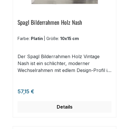
Spagl Bilderrahmen Holz Nash
Farbe:
Platin
|
Größe:
10x15 cm
Der Spagl Bilderrahmen Holz Vintage
Nash ist ein schlichter, moderner
Wechselrahmen mit edlem Design-Profil in
den drei Farben Edelstahl, Rauchsilber
und Platin. Die 29 mm Profilleiste erhält
Regulärer Preis:
durch ein einlegbares Passepartout bis 3
57,15 €
mm Stärke eine spezielle Tiefe und kann
mit verschiedenen Exponaten wie
Details
Münzen, Briefmarken oder Tüchern und
Stickbildern bestückt werden.
Wechselrahmen mit Design-Profil drei