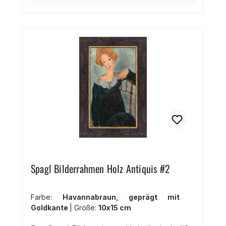
Einrahmung von Gemälden,
Landschaftsmotiven, Stilleben etc. breites
Landhaus-Profil in Präge-Optik vier
Farben mit Goldkante 25 Formate bis
70x100 cm Erhältlich in den Formaten
10x15 cm bis 70x100 cm, DIN A1, DIN A2,
DIN A3, DIN A4
Spagl Bilderrahmen Holz Antiquis #2
Farbe:
Havannabraun, geprägt mit
Goldkante
|
Größe:
10x15 cm