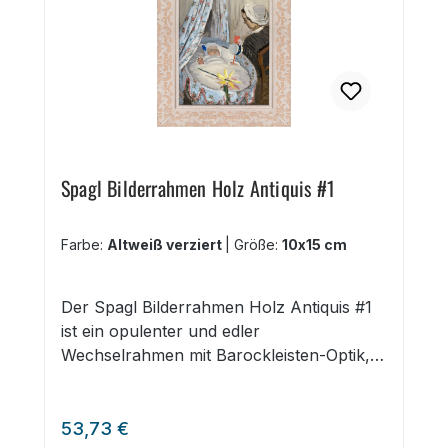
Spagl Bilderrahmen Holz Antiquis #1
Farbe:
Altweiß verziert
|
Größe:
10x15 cm
Der Spagl Bilderrahmen Holz Antiquis #1
ist ein opulenter und edler
Wechselrahmen mit Barockleisten-Optik,
die auf Rohholz geprägt ist. edles
geprägtes Rohholz Barockleisten-Optik in
Regulärer Preis:
drei Farben Kein Passepartout möglich
53,73 €