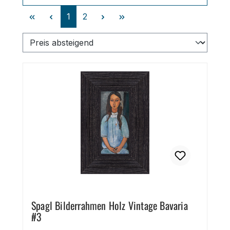
Seite
Seite
1
2
Spagl Bilderrahmen Holz Vintage Bavaria
#3