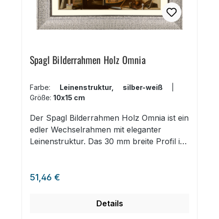
Spagl Bilderrahmen Holz Omnia
Farbe:
Leinenstruktur, silber-weiß
|
Größe:
10x15 cm
Der Spagl Bilderrahmen Holz Omnia ist ein
edler Wechselrahmen mit eleganter
Leinenstruktur. Das 30 mm breite Profil ist
in Silber-Optik und Gold-Optik mit
Hohlkehlleiste. Der Bilderrahmen kann mit
Regulärer Preis:
einem Passepartout mit einer Stärke von
51,46 €
bis zu 2 mm ausgestatttet werden, um bei
den Exponaten eine extra Tiefenwirkung
Details
zu erzeugen. Sie erhalten Omnia in fünf