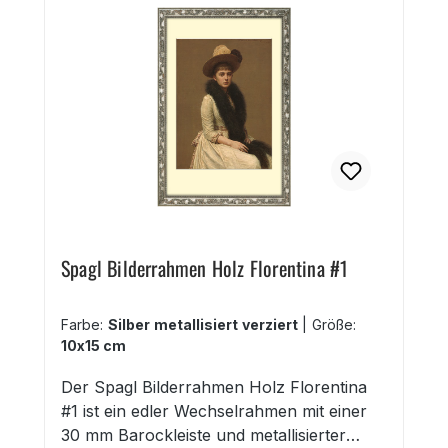
Metall Farbtöne edel, schlicht, modern
kann mit einem Passepartout bis max. 3,0
mm Stärke ausgestattet werden 25
Formate von 10x15 cm bis 70x100 cm und
DIN A1, DIN A2, DIN A3, DIN A4
Spagl Bilderrahmen Holz Florentina #1
Farbe:
Silber metallisiert verziert
|
Größe:
10x15 cm
Der Spagl Bilderrahmen Holz Florentina
#1 ist ein edler Wechselrahmen mit einer
30 mm Barockleiste und metallisierter