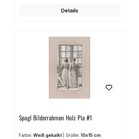
Zwölf Formate bis 28x35 cm auch
quadratische Bilderrahmen erhältlich Der
Details
opulente Barockrahmen eignet sich für
Familienfotos, Portraits, Hochzeitsfotos
oder für klassische Gemälde.
Spagl Bilderrahmen Holz Pia #1
Farbe:
Weiß gekalkt
|
Größe:
10x15 cm