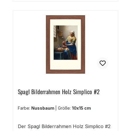
verschiedenen Leinenstruktur Farben und
in Münchner Gold oder Münchner Silber
mit schwarzem Rücken. edler
Wechselrahmen elegante Leinenstruktur
sieben Farbwahl Möglichkeiten 25
Formate: 10x15 cm bis 70x100 cm, DIN A1,
DIN A2, DIN A3
Spagl Bilderrahmen Holz Simplico #2
Farbe:
Nussbaum
|
Größe:
10x15 cm
Der Spagl Bilderrahmen Holz Simplico #2