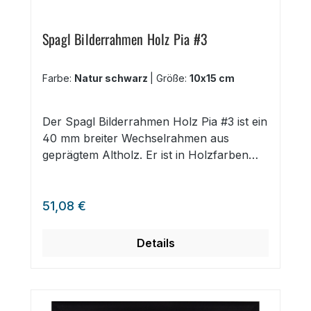
Spagl Bilderrahmen Holz Pia #3
Farbe:
Natur schwarz
|
Größe:
10x15 cm
Der Spagl Bilderrahmen Holz Pia #3 ist ein
40 mm breiter Wechselrahmen aus
geprägtem Altholz. Er ist in Holzfarben
wie Schwarz, Mahagoni und Braun
erhältlich und unterstreicht einen Vintage-
Regulärer Preis:
oder Landhaus-Stil. breiter
51,08 €
Wechselrahmen im Vintage Stil aus
gebrägtem Altholz vier Holzfarben
Details
erhältlich in den Formaten 10x15 cm bis
70x100 cm, DIN A1, DIN A2, DIN A3, DIN
A4