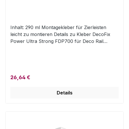
Inhalt: 290 ml Montagekleber für Zierleisten
leicht zu montieren Details zu Kleber DecoFix
Power Ultra Strong FDP700 für Deco Rail
Befestigungskleber von ORAC für Zierleisten der
Deco Rail LED. Zur sicheren Verklebung der
Zierleisten an Deco Rail Bilderschienen. Nur für
Innenräume geeignet. Einfache und sichere
Montage mittels Kartusche.
Regulärer Preis:
26,64 €
Details