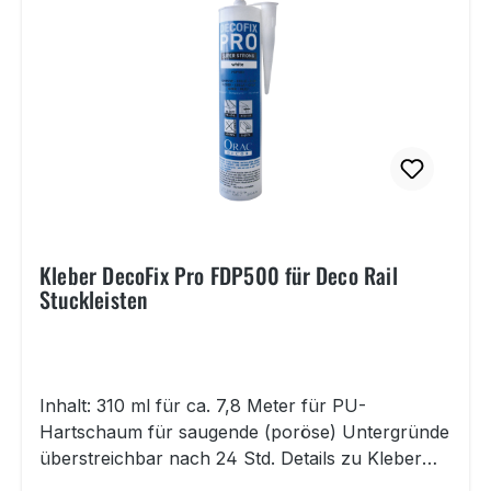
diese mit den Stuckleisten Basic, Modern oder
Classic versehen. Die lassen sich mit dem
Spezialkleber unseres Sortiments einfach und
schnell nach Montage der Basis-Schiene auf
dieser anbringen. Hier erhalten Sie nur die Basis-
Schiene.Das passende Montagezubehör
(Schrauben, Dübel), die verschiedenen
Stuckleisten als auch den Spezialkleber für die
Stuckleisten finden Sie unter der Lasche
"Zubehör" dieses Artikels.
Kleber DecoFix Pro FDP500 für Deco Rail
Stuckleisten
Inhalt: 310 ml für ca. 7,8 Meter für PU-
Hartschaum für saugende (poröse) Untergründe
überstreichbar nach 24 Std. Details zu Kleber
DecoFix Pro FDP500 für Deco Rail Stuckleisten