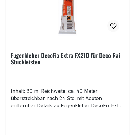
Bilderschiene aus unserem Sortiment anbringen.
Hier bestellen Sie nur die Stuckleiste.Die
passende Bilderschiene, Montagezubehör wie
Schrauben und Dübel als auch Spezialkleber
zur Anbringung der Stuckleiste an die
Bilderschiene finden Sie unter der Lasche
"Zubehör" dieses Artikels.
Fugenkleber DecoFix Extra FX210 für Deco Rail
Stuckleisten
Inhalt: 80 ml Reichweite: ca. 40 Meter
überstreichbar nach 24 Std. mit Aceton
entfernbar Details zu Fugenkleber DecoFix Extra
FX210 für Deco Rail Stuckleisten Fugenverbinder
(polyurethanbasierter Kleber) zur
professionellen und sicheren Verbindung und
Verfugung von Deco Rail Stuckleisten an Deco