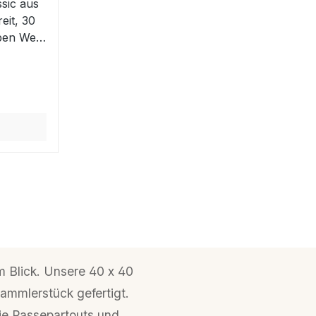
sic aus
eit, 30
ben Weiß
des
cm
ut
,
 des LP-
as
las 70
as mit
legen
ppel-
usive
m Blick. Unsere 40 x 40
nleitung
Sammlerstück gefertigt.
sic aus
ie Passepartouts und