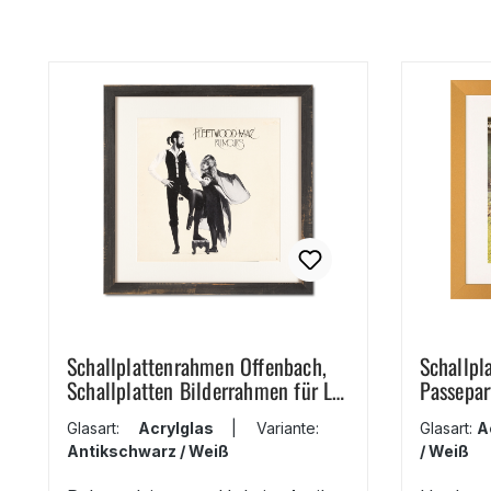
Schallplattenrahmen Offenbach,
Schallpl
Schallplatten Bilderrahmen für LP
Passepar
´s, 25 mm
Glasart:
Acrylglas
|
Variante:
Glasart:
A
Antikschwarz / Weiß
/ Weiß