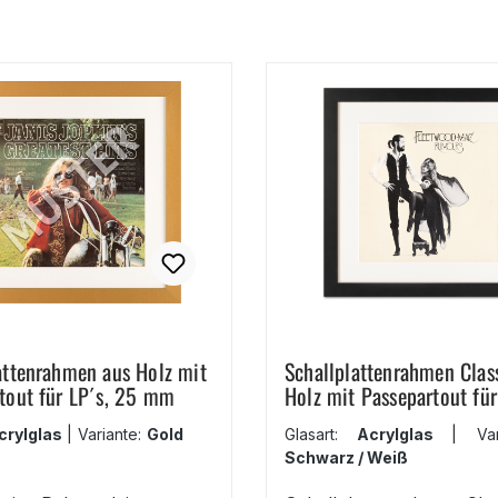
attenrahmen aus Holz mit
Schallplattenrahmen Clas
tout für LP´s, 25 mm
Holz mit Passepartout für
20 mm
crylglas
|
Variante:
Gold
Glasart:
Acrylglas
|
Vari
Schwarz / Weiß