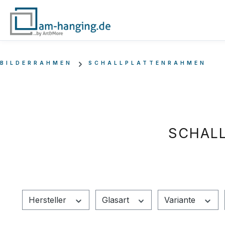
m Hauptinhalt springen
Zur Suche springen
Zur Hauptnavigation springen
BILDERRAHMEN
SCHALLPLATTENRAHMEN
SCHALL
Hersteller
Glasart
Variante