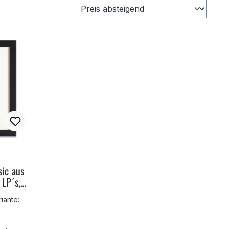
sic aus
 LP´s,
ante: