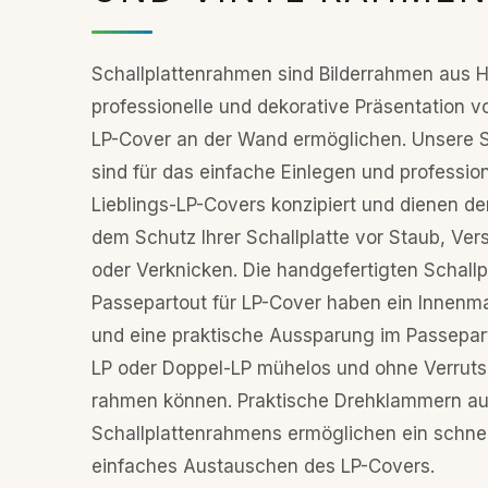
Abnutzung geschützt.Die
Sonnenei
Schallplattenrahmen Offenbach
Schallp
Schallplattenrahmen sind Bilderrahmen aus Ho
haben ein Innenmaß von 40 cm
breitem 
x 40 cm und sind in
Einleget
professionelle und dekorative Präsentation v
verschiedenen Farbvarianten und
von Dopp
LP-Cover an der Wand ermöglichen. Unsere 
Glasvarianten erhältlich. Neben
Sollte u
sind für das einfache Einlegen und profession
Kunstglas bieten wir Ihnen die
Passepar
Lieblings-LP-Covers konzipiert und dienen de
LP-Rahmen auch mit
LP-Cover
Museumsglas 70 % und
können w
dem Schutz Ihrer Schallplatte vor Staub, Ve
Museumsglas 99 % mit UV
andere i
oder Verknicken. Die handgefertigten Schall
Schutz gegen Ausbleichen des
zuschne
Passepartout für LP-Cover haben ein Innen
Covers an.Die Einlegetiefe
und eine praktische Aussparung im Passepart
ermöglicht auch das Einlegen
einer Doppel-LP. Sollte unser
LP oder Doppel-LP mühelos und ohne Verrut
Standard Passepartout-
rahmen können. Praktische Drehklammern a
Ausschnitt für Ihr LP-Cover nicht
Schallplattenrahmens ermöglichen ein schne
passend sein, können wir auf
einfaches Austauschen des LP-Covers.
Anfrage jedes andere individuelle