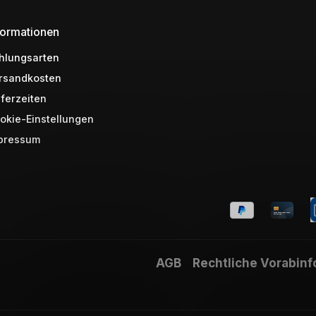
formationen
hlungsarten
rsandkosten
eferzeiten
okie-Einstellungen
pressum
AGB
Rechtliche Vorabin