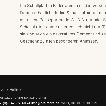
Maß für Sie zuschneiden.
Die Schallplatten Bilderrahmen sind in versc
Farben erhältlich. Jeden Schallplattenrahmen
mit einem Passepartout in Weiß-Natur oder S
Schallplattenrahmen eignen sich nicht nur fü
sie sind auch ein dekoratives Element und seh
Geschenk zu allen besonderen Anlässen.
rvice-Hotline
erstützung und Beratung unter:
9 (0)6142 - 9 40 60
info@art-more.de
Mo-Fr, 08:00 - 13:00 Uhr