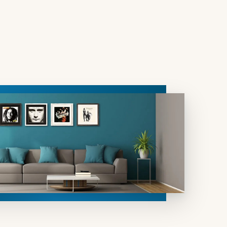
zlich
rs durch
 damit
och
haben.
sic
ammlern
er
tzen
eich vor
tvolle
ngs-LPs
der
dard
für Ihr
ein,
jedes
ür Sie