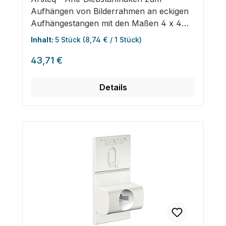
Aufhängen von Bilderrahmen an eckigen
Aufhängestangen mit den Maßen 4 x 4
mm. Die Haken haben eine maximale
Inhalt:
5 Stück
(8,74 € / 1 Stück)
Tragkraft von 40 kg. Für Classic Rail+
Regulärer Preis:
Wandschienen.
43,71 €
Details