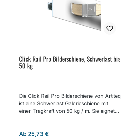
Click Rail Pro Bilderschiene, Schwerlast bis
50 kg
Die Click Rail Pro Bilderschiene von Artiteq
ist eine Schwerlast Galerieschiene mit
einer Tragkraft von 50 kg / m. Sie eignet
sich für das einfache, sichere und flexible
Aufhängen großer und schwerer Bilder,
Regulärer Preis:
Leinwände oder Acrylbilder. Die Click Rail
Ab
25,73 €