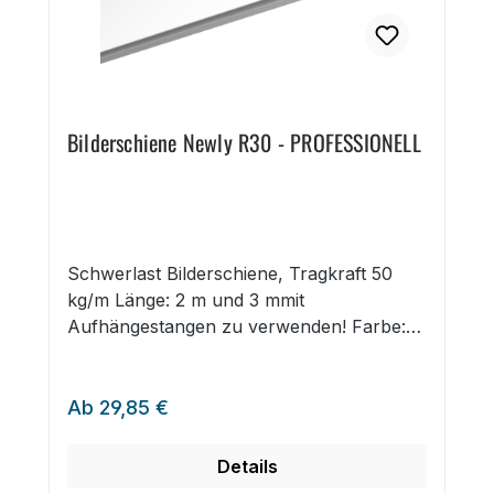
Bilderschiene Newly R30 - PROFESSIONELL
Schwerlast Bilderschiene, Tragkraft 50
kg/m Länge: 2 m und 3 mmit
Aufhängestangen zu verwenden! Farbe:
Weiß als Bilderschiene OHNE
Montagematerial erhältlich auch als
Regulärer Preis:
Bilderschiene MIT Montagematerial und 1
Ab
29,85 €
Bohrschablone erhältlich Endkappen bitte
extra bestellen (siehe Zubehör-Tab)
Details
Details zu Bilderschiene Newly R30 -