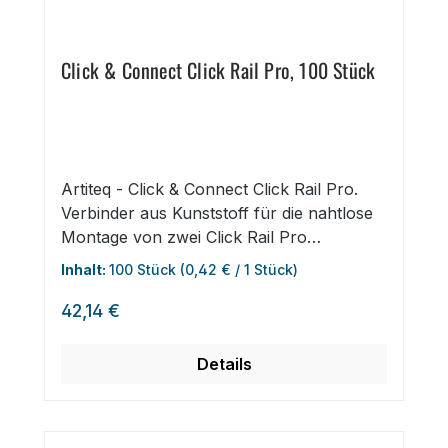
Click & Connect Click Rail Pro, 100 Stück
Artiteq - Click & Connect Click Rail Pro.
Verbinder aus Kunststoff für die nahtlose
Montage von zwei Click Rail Pro
Galerieschienen an der Wand. Schnelle
Inhalt:
100 Stück
(0,42 € / 1 Stück)
und einfache Montage. Die Verbinder sind
Regulärer Preis:
nach Anbringung der Wandschienen nicht
42,14 €
mehr sichtbar. Hier als Gebinde zu 100
Stück erhältlich.
Details