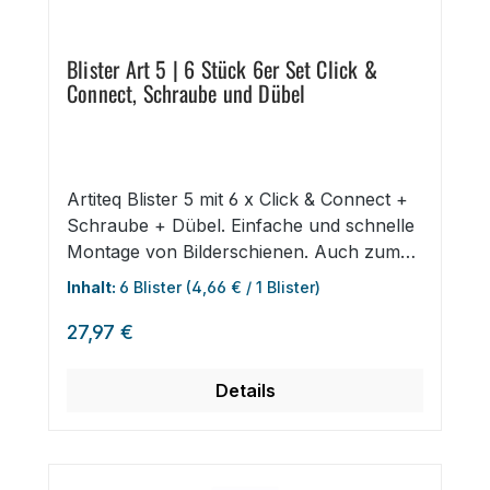
Blister Art 5 | 6 Stück 6er Set Click &
Connect, Schraube und Dübel
Artiteq Blister 5 mit 6 x Click & Connect +
Schraube + Dübel. Einfache und schnelle
Montage von Bilderschienen. Auch zum
Verbinden von zwei Click Rails geeignet.
Inhalt:
6 Blister
(4,66 € / 1 Blister)
Da die Verbinder hinter der Wandschiene
Regulärer Preis:
verschwinden, sind diese für weiße und
27,97 €
silberne Galerieschienen aller Längen
geeignet.
Details