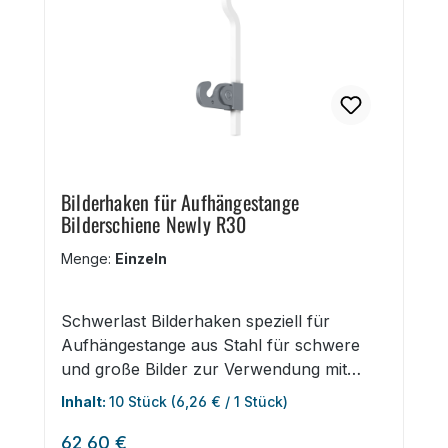
EndkappenMontagematerial, Bilderstangen
und passende Bilderhaken bitte extra
bestellen
Bilderhaken für Aufhängestange
Bilderschiene Newly R30
Menge:
Einzeln
Schwerlast Bilderhaken speziell für
Aufhängestange aus Stahl für schwere
und große Bilder zur Verwendung mit
Newly R30 PROFESSIONELL
Inhalt:
10 Stück
(6,26 € / 1 Stück)
Schwerlastschienen Tragkraft 40 kg im
Regulärer Preis:
10er-Pack Details zu Bilderhaken für
62,60 €