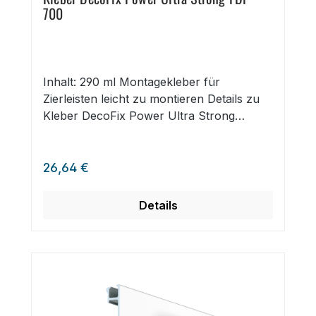
700
Inhalt: 290 ml Montagekleber für
Zierleisten leicht zu montieren Details zu
Kleber DecoFix Power Ultra Strong
FDP700 für Deco Rail Befestigungskleber
von ORAC für Zierleisten der Deco Rail
Regulärer Preis:
LED. Zur sicheren Verklebung der
26,64 €
Zierleisten an Deco Rail Bilderschienen.
Nur für Innenräume geeignet. Einfache
Details
und sichere Montage mittels Kartusche.