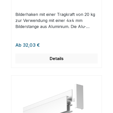
Bilderhaken mit einer Tragkraft von 20 kg
zur Verwendung mit einer 4x4 mm
Bilderstange aus Aluminium. Die Alu-
Bilderstange ist für Bilder und
Bilderrahmen aller Art geeignet und wird
Regulärer Preis:
einfach in das offene J-Profil von Classic
Ab
32,03 €
Rail+ Bilderschienen eingehängt.Die
speziellen Bilderhaken lassen sich einfach
Details
an der Aluminiumstange anbringen und
fixieren.