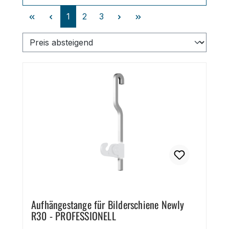
Seite
Seite
Seite
1
2
3
Aufhängestange für Bilderschiene Newly
R30 - PROFESSIONELL