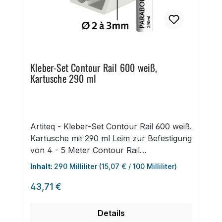
Kleber-Set Contour Rail 600 weiß,
Kartusche 290 ml
Artiteq - Kleber-Set Contour Rail 600 weiß.
Kartusche mit 290 ml Leim zur Befestigung
von 4 - 5 Meter Contour Rail
Wandschienen plus ein 3M Reiigungstuch.
Inhalt:
290 Milliliter
(15,07 € / 100 Milliliter)
Regulärer Preis:
43,71 €
Details